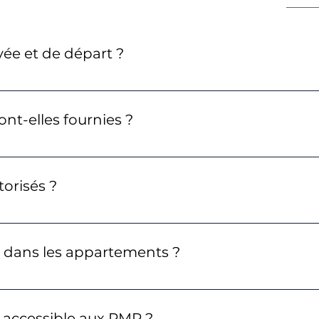
ivée et de départ ?
partement) est autonome et est possible à partir de 17h 
u plus tard à 11h.
ont-elles fournies ?
sont systématiquement fournies.
torisés ?
imaux mais ils sont malheureusement interdits dans l
r dans les appartements ?
e fumer dans l’appartement.
 accessible aux PMR ?