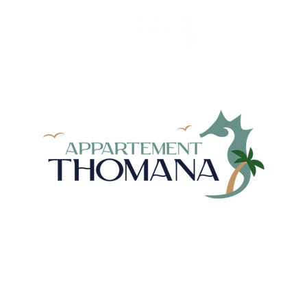
Villa Thomana
Terrathely
Appartement Thomana