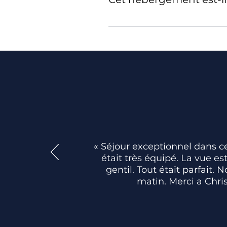
Malheureusement, à cause de 
lieux non accessibles aux PM
« Séjour exceptionnel dans c
était très équipé. La vue e
gentil. Tout était parfait
matin. Merci a Chris