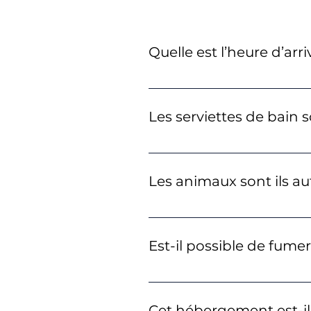
Quelle est l’heure d’arr
Le checkin (arrivée dans l’ap
l’appartement) doit être fait a
Les serviettes de bain s
Oui, des serviettes de bain 
Les animaux sont ils au
Nous aimons beaucoup les an
raisons d’hygiène.
Est-il possible de fume
Il est strictement interdit d
Cet hébergement est-il