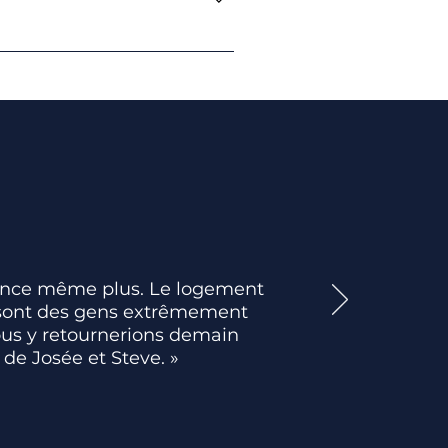
les logements rendent ces 
nnonce même plus. Le logement
Ce sont des gens extrêmement
nous y retournerions demain
 de Josée et Steve. »